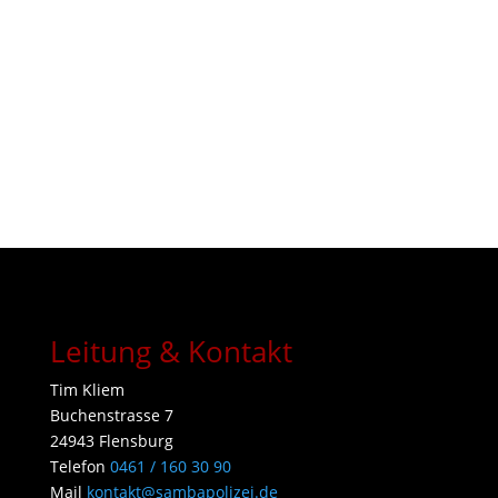
Flensburg, Klosterholzweg 30, 24944 FL statt.
Weitere Informationen zu Anmeldung, Terminen und Preisen
gibt es direkt bei Tim:
Kontakt aufnehmen
Leitung & Kontakt
Tim Kliem
Buchenstrasse 7
24943 Flensburg
Telefon
0461 / 160 30 90
Mail
kontakt@sambapolizei.de