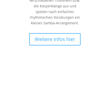
verschiedenen Trommeln bzw.
die Körperklänge aus und
spielen nach einfachen
rhythmischen Vorübungen ein
kleines Samba-Arrangement.
Weitere Infos hier
Lust mitzumachen?
Kommt gerne zum unverbindlichen Probe-Trommeln vorbei.
Ruft mich bei Interesse vorab bitte kurz an, oder schreibt mir
eine Nachricht. Danke!
Der Unterricht findet in Räumlichkeiten der Ostseeschule